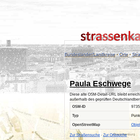
Bundesländer/Landkreise
·
Orte
·
Str
Paula Eschwege
Diese alte OSM-Detail-URL bleibt erreich
außerhalb des geprüften Deutschlandber
OSM-ID
9735
Typ
Punk
OpenStreetMap
Obje
Zur Straßensuche
·
Zur Ortssuche