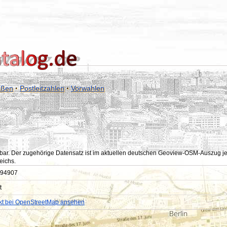
aßen
·
Postleitzahlen
·
Vorwahlen
bar. Der zugehörige Datensatz ist im aktuellen deutschen Geoview-OSM-Auszug jedoc
eichs.
94907
t
kt bei OpenStreetMap ansehen