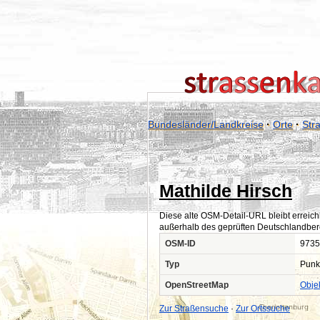
Bundesländer/Landkreise
·
Orte
·
Str
Mathilde Hirsch
Diese alte OSM-Detail-URL bleibt erreich
außerhalb des geprüften Deutschlandber
OSM-ID
9735
Typ
Punk
OpenStreetMap
Obje
Zur Straßensuche
·
Zur Ortssuche