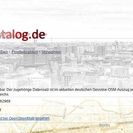
aßen
·
Postleitzahlen
·
Vorwahlen
bar. Der zugehörige Datensatz ist im aktuellen deutschen Geoview-OSM-Auszug jedoc
eichs.
62969
t
kt bei OpenStreetMap ansehen