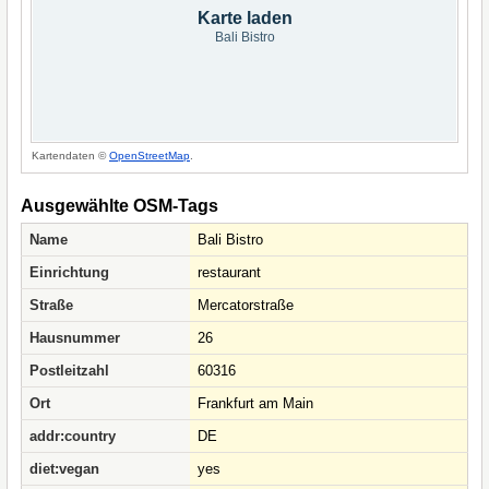
Karte laden
Bali Bistro
Kartendaten ©
OpenStreetMap
.
Ausgewählte OSM-Tags
Name
Bali Bistro
Einrichtung
restaurant
Straße
Mercatorstraße
Hausnummer
26
Postleitzahl
60316
Ort
Frankfurt am Main
addr:country
DE
diet:vegan
yes