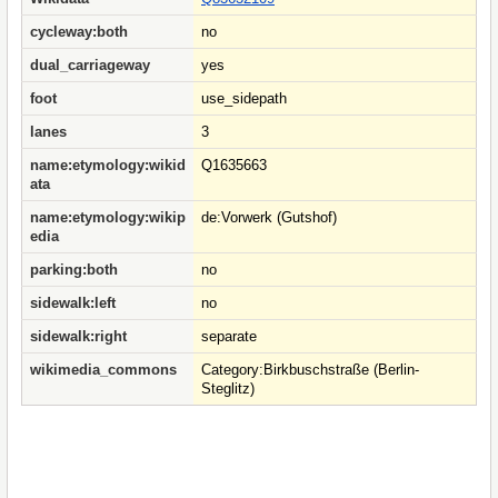
cycleway:both
no
dual_carriageway
yes
foot
use_sidepath
lanes
3
name:etymology:wikid
Q1635663
ata
name:etymology:wikip
de:Vorwerk (Gutshof)
edia
parking:both
no
sidewalk:left
no
sidewalk:right
separate
wikimedia_commons
Category:Birkbuschstraße (Berlin-
Steglitz)