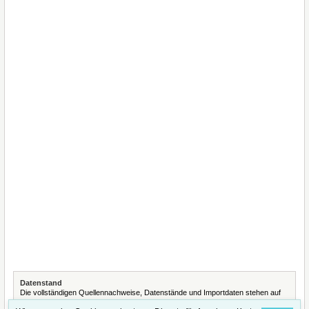
Datenstand
Die vollständigen Quellennachweise, Datenstände und Importdaten stehen auf
der Seite
Quellennachweise und Datenimporte
.