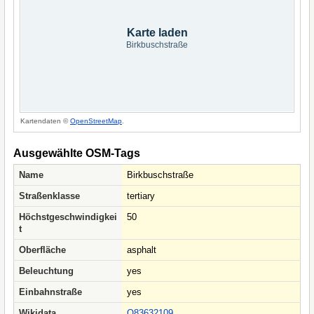
Karte laden
Birkbuschstraße
Kartendaten ©
OpenStreetMap
.
Ausgewählte OSM-Tags
Name
Birkbuschstraße
Straßenklasse
tertiary
Höchstgeschwindigkei
50
t
Oberfläche
asphalt
Beleuchtung
yes
Einbahnstraße
yes
Wikidata
Q83632109