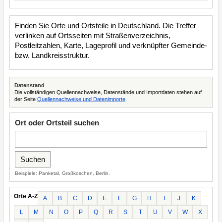
Finden Sie Orte und Ortsteile in Deutschland. Die Treffer
verlinken auf Ortsseiten mit Straßenverzeichnis,
Postleitzahlen, Karte, Lageprofil und verknüpfter Gemeinde-
bzw. Landkreisstruktur.
Datenstand
Die vollständigen Quellennachweise, Datenstände und Importdaten stehen auf
der Seite
Quellennachweise und Datenimporte
.
Ort oder Ortsteil suchen
Beispiele: Panketal, Großkoschen, Berlin.
Orte A-Z
A
B
C
D
E
F
G
H
I
J
K
L
M
N
O
P
Q
R
S
T
U
V
W
X