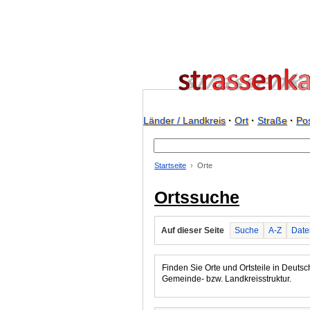
Länder / Landkreis
·
Ort
·
Straße
·
Pos
Startseite
Orte
Ortssuche
Auf dieser Seite
Suche
A-Z
Date
Finden Sie Orte und Ortsteile in Deutsch
Gemeinde- bzw. Landkreisstruktur.