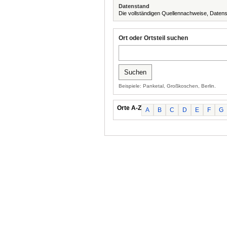
Datenstand
Die vollständigen Quellennachweise, Datens
Ort oder Ortsteil suchen
Beispiele: Panketal, Großkoschen, Berlin.
Orte A-Z
A
B
C
D
E
F
G