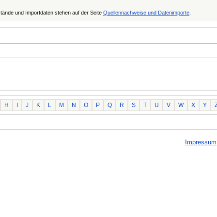
tände und Importdaten stehen auf der Seite
Quellennachweise und Datenimporte
.
H
I
J
K
L
M
N
O
P
Q
R
S
T
U
V
W
X
Y
Impressum