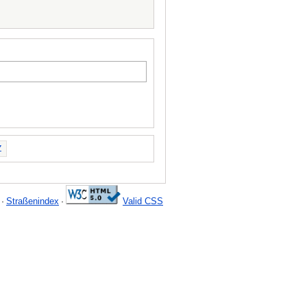
Z
Straßenindex
Valid CSS
·
·