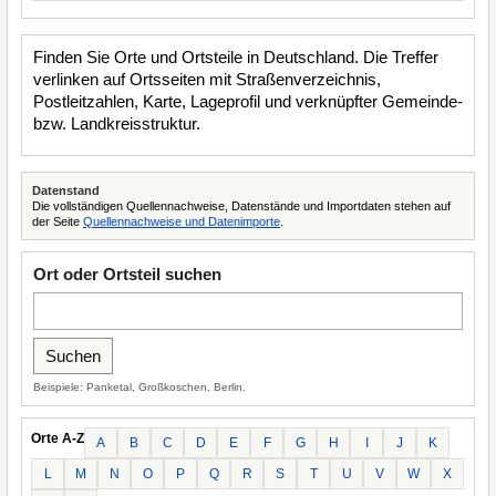
Finden Sie Orte und Ortsteile in Deutschland. Die Treffer
verlinken auf Ortsseiten mit Straßenverzeichnis,
Postleitzahlen, Karte, Lageprofil und verknüpfter Gemeinde-
bzw. Landkreisstruktur.
Datenstand
Die vollständigen Quellennachweise, Datenstände und Importdaten stehen auf
der Seite
Quellennachweise und Datenimporte
.
Ort oder Ortsteil suchen
Beispiele: Panketal, Großkoschen, Berlin.
Orte A-Z
A
B
C
D
E
F
G
H
I
J
K
L
M
N
O
P
Q
R
S
T
U
V
W
X