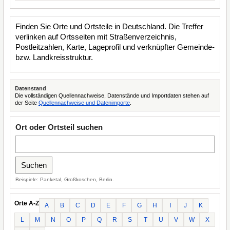
Finden Sie Orte und Ortsteile in Deutschland. Die Treffer
verlinken auf Ortsseiten mit Straßenverzeichnis,
Postleitzahlen, Karte, Lageprofil und verknüpfter Gemeinde-
bzw. Landkreisstruktur.
Datenstand
Die vollständigen Quellennachweise, Datenstände und Importdaten stehen auf
der Seite
Quellennachweise und Datenimporte
.
Ort oder Ortsteil suchen
Beispiele: Panketal, Großkoschen, Berlin.
Orte A-Z
A
B
C
D
E
F
G
H
I
J
K
L
M
N
O
P
Q
R
S
T
U
V
W
X