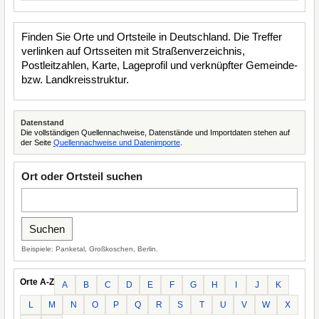
Finden Sie Orte und Ortsteile in Deutschland. Die Treffer
verlinken auf Ortsseiten mit Straßenverzeichnis,
Postleitzahlen, Karte, Lageprofil und verknüpfter Gemeinde-
bzw. Landkreisstruktur.
Datenstand
Die vollständigen Quellennachweise, Datenstände und Importdaten stehen auf
der Seite
Quellennachweise und Datenimporte
.
Ort oder Ortsteil suchen
Beispiele: Panketal, Großkoschen, Berlin.
Orte A-Z
A
B
C
D
E
F
G
H
I
J
K
L
M
N
O
P
Q
R
S
T
U
V
W
X