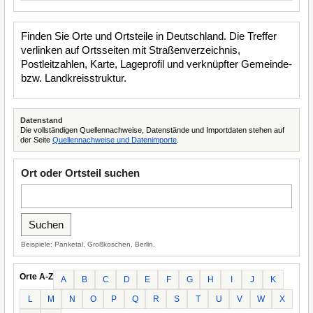
Finden Sie Orte und Ortsteile in Deutschland. Die Treffer
verlinken auf Ortsseiten mit Straßenverzeichnis,
Postleitzahlen, Karte, Lageprofil und verknüpfter Gemeinde-
bzw. Landkreisstruktur.
Datenstand
Die vollständigen Quellennachweise, Datenstände und Importdaten stehen auf
der Seite
Quellennachweise und Datenimporte
.
Ort oder Ortsteil suchen
Beispiele: Panketal, Großkoschen, Berlin.
Orte A-Z
A
B
C
D
E
F
G
H
I
J
K
L
M
N
O
P
Q
R
S
T
U
V
W
X