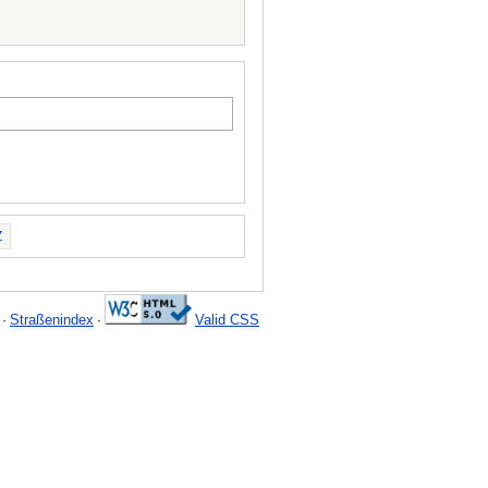
Z
Straßenindex
Valid CSS
·
·