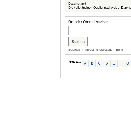
Datenstand
Die vollständigen Quellennachweise, Datens
Ort oder Ortsteil suchen
Beispiele: Panketal, Großkoschen, Berlin.
Orte A-Z
A
B
C
D
E
F
G