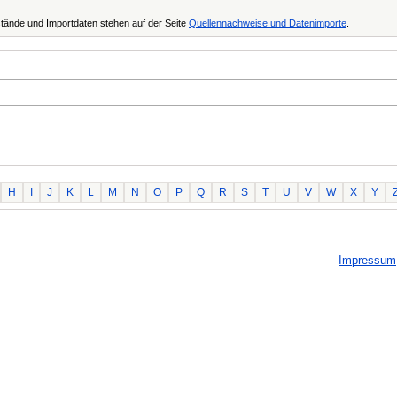
tände und Importdaten stehen auf der Seite
Quellennachweise und Datenimporte
.
H
I
J
K
L
M
N
O
P
Q
R
S
T
U
V
W
X
Y
Impressum