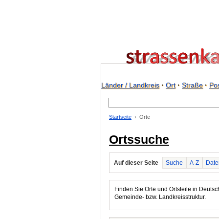
Länder / Landkreis
·
Ort
·
Straße
·
Pos
Startseite
Orte
Ortssuche
Auf dieser Seite
Suche
A-Z
Date
Finden Sie Orte und Ortsteile in Deutsch
Gemeinde- bzw. Landkreisstruktur.