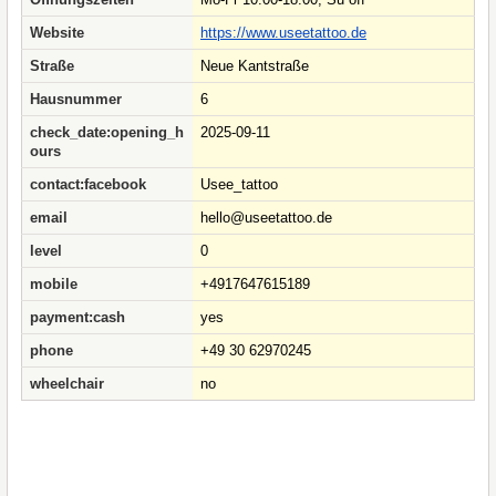
Website
https://www.useetattoo.de
Straße
Neue Kantstraße
Hausnummer
6
check_date:opening_h
2025-09-11
ours
contact:facebook
Usee_tattoo
email
hello@useetattoo.de
level
0
mobile
+4917647615189
payment:cash
yes
phone
+49 30 62970245
wheelchair
no