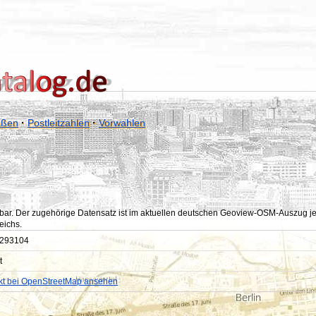
aßen
·
Postleitzahlen
·
Vorwahlen
bar. Der zugehörige Datensatz ist im aktuellen deutschen Geoview-OSM-Auszug jedoc
eichs.
293104
t
kt bei OpenStreetMap ansehen