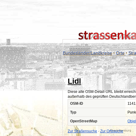
Bundesländer/Landkreise
·
Orte
·
Str
Lidl
Diese alte OSM-Detail-URL bleibt erreich
außerhalb des geprüften Deutschlandber
OSM-ID
1141
Typ
Punk
OpenStreetMap
Obje
Zur Straßensuche
·
Zur Ortssuche