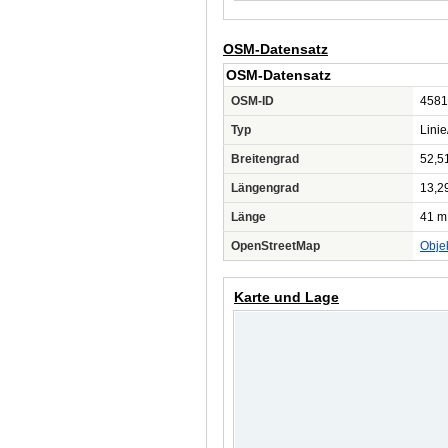
OSM-Datensatz
OSM-Datensatz
OSM-ID
4581
Typ
Lini
Breitengrad
52,5
Längengrad
13,2
Länge
41 m
OpenStreetMap
Obje
Karte und Lage