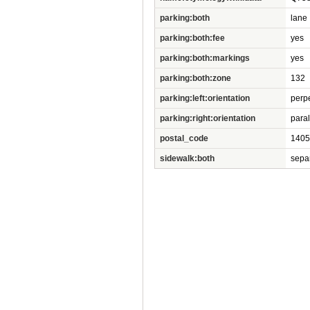
parking:both
lane
parking:both:fee
yes
parking:both:markings
yes
parking:both:zone
132
parking:left:orientation
perp
parking:right:orientation
paral
postal_code
1405
sidewalk:both
sepa