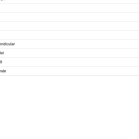
endicular
lel
9
rate