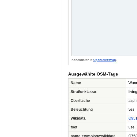
Kartendaten ©
OpenStreetMap
.
Ausgewählte OSM-Tags
Name
Wund
Straßenklasse
livin
Oberfläche
asph
Beleuchtung
yes
Wikidata
Q95
foot
use_
name:etymology:wikidata
Q75