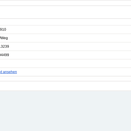
910
e/Weg
13239
94499
kt ansehen