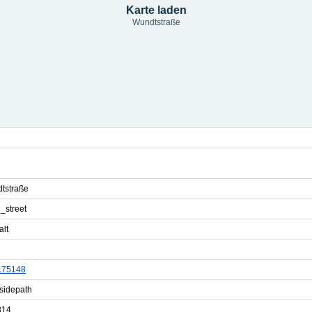
Karte laden
Wundtstraße
tstraße
g_street
alt
175148
sidepath
814