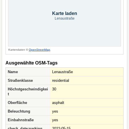
Karte laden
Lenaustraße
Kartendaten ©
OpenStreetMap
.
Ausgewählte OSM-Tags
Name
Lenaustraße
Straßenklasse
residential
Höchstgeschwindigkei
30
t
Oberfläche
asphalt
Beleuchtung
yes
Einbahnstraße
yes
check_date:parking
2022-05-15