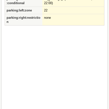
:conditional
22:00)
parking:left:zone
22
parking:right:restrictio
none
n