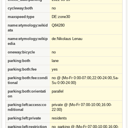
cycleway:both
no
maxspeed:type
DE:zone30
name:etymology:wikid
Q84280
ata
name:etymology:wikip
de:Nikolaus Lenau
edia
oneway:bicycle
no
parking:both
lane
parking:both:fee
yes
parking:both:fee:condi
no @ (Mo-Fr 0:00-07:00,22:00-24:00,Sa-
tional
Su 0:00-24:00)
parking:both:orientati
parallel
on
parking:left:access:co
private @ (Mo-Fr 07:00-10:00,16:00-
nditional
22:00)
parking:left:private
residents
parking:left:restriction
no_parking @ (Mo-Fr 07:00-10:00,16:00-